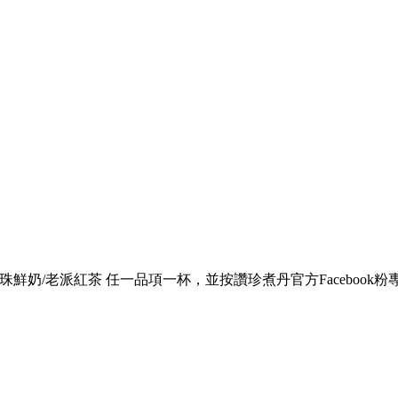
黑糖珍珠鮮奶/老派紅茶 任一品項一杯，並按讚珍煮丹官方Facebook粉