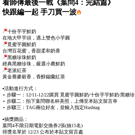
看師傅最後一戰《葉問4：完結篇》
快跟編一起 手刀買一波
十份芋芋鮮奶
在地大甲芋頭，遇上雙色小芋圓
覓蜜芋圓鮮奶
台灣百花蜜，香甜柔和奶香
黑糖珍珠鮮奶
經典黑糖珍珠，嚴選小農鮮奶
老派紅茶
黃金蕎麥穀香，香醇錫蘭紅茶
▪️活動進行方式：
⋆ 步驟一：12/11-12/22購買 覓蜜芋圓鮮奶/十份芋芋鮮奶/
⋆ 步驟二：拍下葉問聯名杯美照，上傳至本貼文留言串
⋆ 步驟三：TAG兩位好友，並輸入指定Hashtag
▪️抽獎贈品：
葉問4不限日期電影交換券2張(抽15名)
得獎名單於 12/23 公布於本貼文留言處