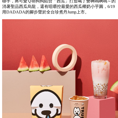
聯手，將可愛Ｑ萌狗狗結合「西瓜」打造喝了會啊嗚啊嗚～的
消暑聖品西瓜烏龍，還有咀嚼控最愛的西瓜椰奶小芋圓，6/19
用DADADA的腳步聲於全台珍煮丹Jump上市。