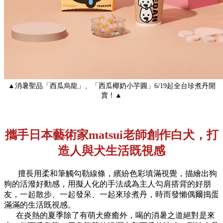
▲消暑聖品「西瓜烏龍」、「西瓜椰奶小芋圓」6/19起全台珍煮丹開
賣！▲
攜手日本藝術家matsui老師創作白犬，打
造人與犬生活既視感
擅長用柔和筆觸勾勒線條，繽紛色彩填滿視覺，描繪出狗
狗的活潑好動感，用擬人化的手法成為主人勾肩搭背的好朋
友，一起散步、一起發呆、一起來珍煮丹，時而發懶偶爾搗蛋
滿滿的生活既視感。
在炎熱的夏季除了有萌犬療癒外，喝的消暑之道絕對是來