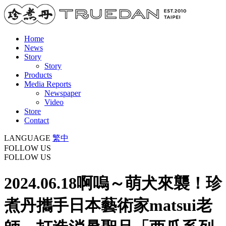
Home
News
Story
Story
Products
Media Reports
Newspaper
Video
Store
Contact
LANGUAGE
繁中
FOLLOW US
FOLLOW US
2024.06.18
啊嗚～萌犬來襲！珍
煮丹攜手日本藝術家matsui老