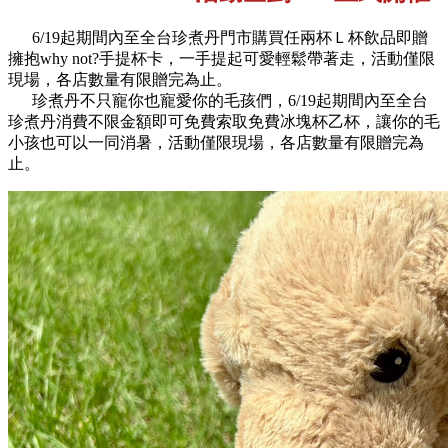
6/19起期間內至全台珍煮丹門市購買任兩杯Ｌ杯飲品即贈
擁抱why not?手提杯卡，一手提起可愛輕鬆帶著走，活動僅限
現場，各店數量有限贈完為止。
珍煮丹不只寵你也寵愛你的毛孩們，6/19起期間內至全台
珍煮丹消費不限金額即可免費索取免費冰塊杯乙杯，讓你的毛
小孩也可以一同消暑，活動僅限現場，各店數量有限贈完為
止。