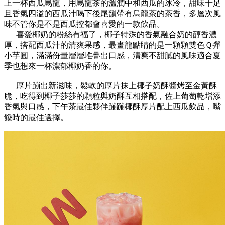
上一杯西瓜烏龍，用烏龍茶的溫潤中和西瓜的冰冷，甜味十足
且香氣四溢的西瓜汁喝下後尾韻帶有烏龍茶的茶香，多層次風
味不管你是不是西瓜控都會喜愛的一款飲品。
喜愛椰奶的粉絲有福了，椰子特殊的香氣融合奶的醇香濃
厚，搭配西瓜汁的清爽果感，最畫龍點睛的是一顆顆雙色Ｑ彈
小芋圓，滿滿份量層層堆疊出口感，清爽不甜膩的風味適合夏
季也想來一杯濃郁椰奶香的你。
厚片蹦出新滋味，鬆軟的厚片抹上椰子奶酥醬烤至金黃酥
脆，吃得到椰子莎莎的顆粒與奶酥互相搭配，佐上葡萄乾增添
香氣與口感，下午茶最佳夥伴蹦蹦椰酥厚片配上西瓜飲品，嘴
饞時的最佳選擇。