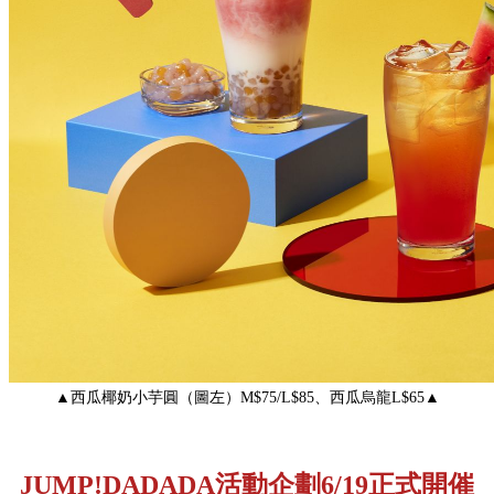
▲西瓜椰奶小芋圓（圖左）M$75/L$85、西瓜烏龍L$65▲
JUMP!DADADA活動企劃6/19正式開催