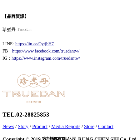
【品牌資訊】
珍煮丹 Truedan
LINE:
https://lin.ee/OytjbH7
FB：
https://www.facebook.com/truedantw/
IG：
https://www.instagram.com/truedantw/
TEL.02-28825853
News
/
Story
/
Product
/
Media Reports
/
Store
/
Contact
Copyright © 2019 容誠駟有限公司 RUNG CHEN SIH Co. Ltd