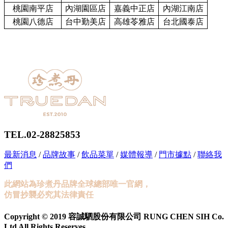
桃園南平店
內湖園區店
嘉義中正店
內湖江南店
桃園八德店
台中勤美店
高雄苓雅店
台北國泰店
TEL.02-28825853
最新消息
/
品牌故事
/
飲品菜單
/
媒體報導
/
門市據點
/
聯絡我
們
此網站為珍煮丹品牌全球總部唯一官網，
仿冒抄襲必究其法律責任
Copyright © 2019 容誠駟股份有限公司 RUNG CHEN SIH Co.
Ltd All Rights Reserves.