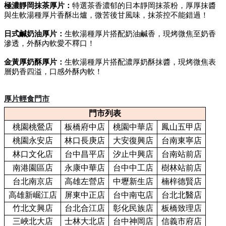
極濃靜岡抹茶厚片：
特選茶香濃郁的日本靜岡抹茶粉，厚厚抹醬
與生軟湯種厚片香酥出爐，微苦後甘風味，抹茶控不能錯過！
日式鹹奶油厚片：
生軟湯種厚片搭配奶油鹹香，現烤微焦至奶香
滲透，外酥內軟愛不釋口！
金黃厚奶酥厚片：
生軟湯種厚片搭配濃厚奶酥抹醬，現烤微焦表
層奶香四溢，口感外酥內軟！
厚片輕食門市
門市列表
桃園桃鶯店
板橋府中店
桃園中華店
鳳山五甲店
桃園永安店
林口長庚店
大安復興店
台南東寧店
林口文化店
台中昌平店
汐止中興店
台南站前店
南港園區店
永康中華店
台中中工店
樹林站前店
台北南京店
高雄左營店
中壢新生店
楠梓德賢店
高雄新崛江店
屏東中正店
台中南屯店
台北北醫店
竹北文興店
台北合江店
彰化民族店
板橋致理店
三峽北大店
士林大北店
台中神岡店
信義市府店