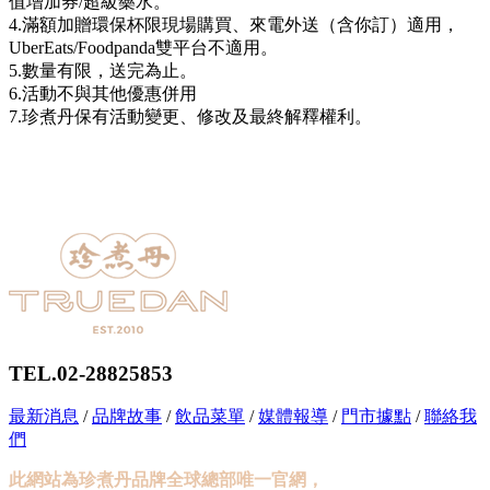
值增加券/超級藥水。
4.滿額加贈環保杯限現場購買、來電外送（含你訂）適用，
UberEats/Foodpanda雙平台不適用。
5.數量有限，送完為止。
6.活動不與其他優惠併用
7.珍煮丹保有活動變更、修改及最終解釋權利。
TEL.02-28825853
最新消息
/
品牌故事
/
飲品菜單
/
媒體報導
/
門市據點
/
聯絡我
們
此網站為珍煮丹品牌全球總部唯一官網，