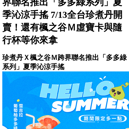
界聯名推出「多多綠系列」夏
季沁涼手搖 7/13全台珍煮丹開
賣！還有楓之谷Ｍ虛寶卡與隨
行杯等你來拿
珍煮丹Ｘ楓之谷Ｍ跨界聯名推出「多多綠
系列」夏季沁涼手搖