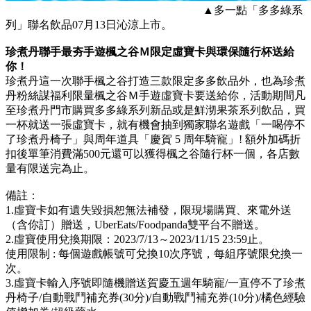
▲多一點「多多綠系
列」聯名飲品07月13日沁涼上市。
珍煮丹聯手最夯手遊楓之谷Ｍ限定虛寶卡與環保隨行杯送給
你！
珍煮丹這一次聯手楓之谷打造三款限定多多飲品外，也為珍煮
丹粉絲謀福利限量楓之谷Ｍ手遊虛寶卡要送給你，活動期間凡
至珍煮丹門市購買多多綠系列新品或是鮮沏果茶系列飲品，買
一杯就送一張虛寶卡，就有機會抽到獨家聯名遊戲「一喝停不
了珍煮丹椅子」與周年道具「慶賀 5 周年騎寵」! 額外加碼折
扣後單筆消費滿500元還可以獲得楓之谷隨行杯一個，各店數
量有限送完為止。
備註：
1.虛寶卡如有遺失毀損恕無法補發，限現場購買、來電外送
（含你訂）贈送，UberEats/Foodpanda雙平台不贈送。
2.虛寶使用兌換期限：2023/7/13～2023/11/15 23:59止。
使用限制 : 每個遊戲帳號可兌換10次序號，每組序號限兌換一
次。
3.虛寶卡輸入序號即隨機贈送賀慶五週年騎寵/一直停不了珍煮
丹椅子/自動戰鬥補充券(30分)/自動戰鬥補充券(10分)/橘色經驗