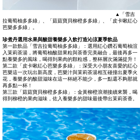
▲「雪吉
拉葡萄柚多多綠」、「菇菇寶貝柳橙多多綠」、「皮卡啾紅心
芭樂多多綠」。
珍煮丹選用水果與酸甜養樂多入飲打造沁涼夏季飲品
第一款飲品「雪吉拉葡萄柚多多綠」：選用紅心鑽石葡萄柚渲
入茉莉茶湯，將葡萄柚酸甜果粒與茶香完美融合，最後再多一
點養樂多的風味，喝得到果肉的顆粒感，整杯層次滿滿提升！
第二款「皮卡啾紅心芭樂多多綠」：深受大小朋友喜愛的紅心
芭樂這一次玩出新高度，芭樂汁與茉莉茶湯相互碰撞出夏季火
花，養樂多的酸甜滋味在這一杯絕不能少，多一點還不夠那就
再多點一杯！
第三款「菇菇寶貝柳橙多多綠」：金黃柳橙浪潮接續來襲，喝
得到柳橙的果肉滋味，佐入養樂多的甜味最後帶出茉莉茶香。