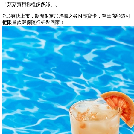
「菇菇寶貝柳橙多多綠」、
7/13爽快上市，期間限定加贈楓之谷Ｍ虛寶卡，單筆滿額還可
把限量款環保隨行杯帶回家！