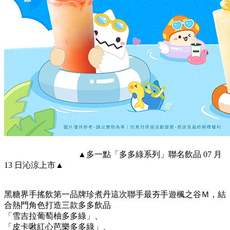
▲多一點「多多綠系列」聯名飲品 07 月
13 日沁涼上市▲
黑糖界手搖飲第一品牌珍煮丹這次聯手最夯手遊楓之谷Ｍ，結
合熱門角色打造三款多多飲品
「雪吉拉葡萄柚多多綠」、
「皮卡啾紅心芭樂多多綠」、