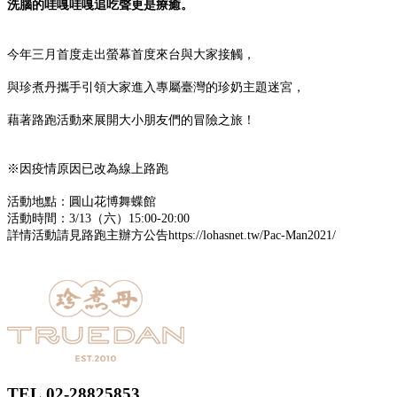
洗腦的哇嘎哇嘎追吃聲更是療癒。
今年三月首度走出螢幕首度來台與大家接觸，
與珍煮丹攜手引領大家進入專屬臺灣的珍奶主題迷宮，
藉著路跑活動來展開大小朋友們的冒險之旅！
※因疫情原因已改為線上路跑
活動地點：圓山花博舞蝶館
活動時間：3/13（六）15:00-20:00
詳情活動請見路跑主辦方公告https://lohasnet.tw/Pac-Man2021/
TEL.02-28825853