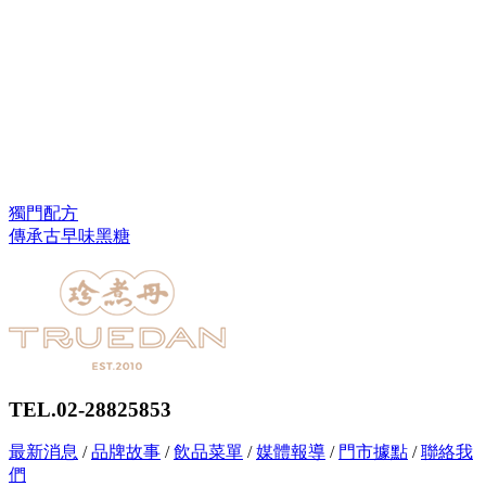
獨門配方
傳承古早味黑糖
TEL.02-28825853
最新消息
/
品牌故事
/
飲品菜單
/
媒體報導
/
門市據點
/
聯絡我
們